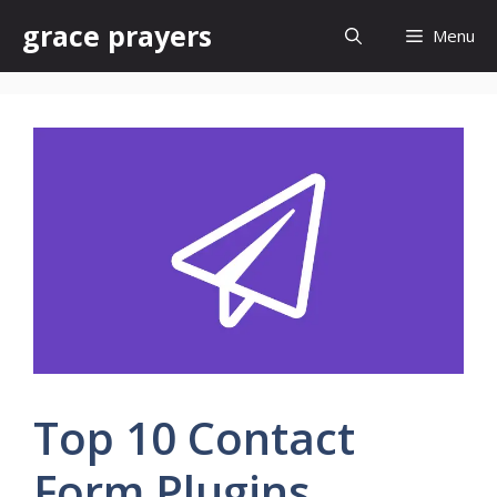
Skip
grace prayers
Menu
to
content
Top 10 Contact
Form Plugins