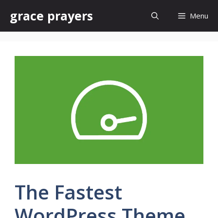
Skip
grace prayers
Menu
to
content
The Fastest
WordPress Theme